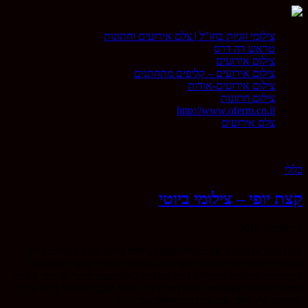
צילומי זוגיות בחו"ל | צלם אירועים וחתונות
טראש דה דרס
צילום אירועים
צילום אירועים – קליפים מתחתנים
צילום אירועים-אודות
צילום חתונות
http://www.oferm.co.il
צלם אירועים
כללי
קצת יופי – צילומי ביוטי
6 באפריל 2014
קצת לגוון אז הפעם אני מעלה הפקת צילומי ביוטי. הפקת צילום ביוטי
בסטודיו באה להדגיש את היופי ואת עבודת האיפור שיער שבצעו על
הדוגמנית. בצילומי ביוטי יש דגש עם כמו שזה נשמע ביוטי או יופי. בשונה
מצלומי אופנה ששם אין גבולות וכל דבר נחשב כנכון בצילומי ביוטי צריך
להדגיש את היופי את עבודת האיפור את […]