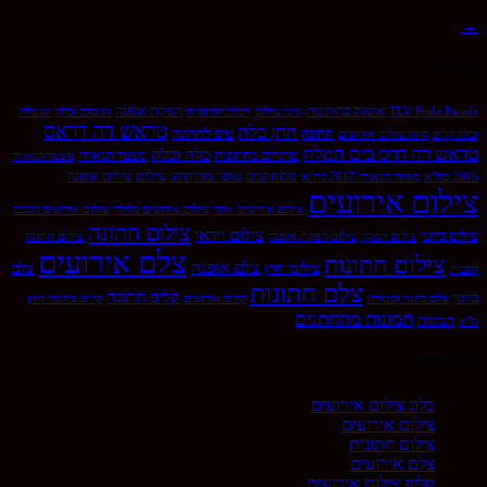
→
תגיות
אופנה בחתונות
הפקת אופנה
TLV Pride Parade
גווני צילום
הכלה הסקסית
זוג כלה וכלה
זוג כלה
טראש דה דראס
חתן כלה
חתונה
טיפ לחתונה
וכלה קליפ
חוזה צילום אירועים
טראש דה דרס בים המלח
כלה וכלה
טרנדים בחתונות
מצעד הגאווה
מצעד הגאווה
מתחתנים
עופר מתיתיהו
צילום
צילום אופנה
2016 בת"א
מצעד הגאווה 2017 בת"א
צילום אירועים
צילום אירועים אחר
צילום אירועים בלילה
צילום אירועים הסכם
צילום חתונה
צילום וידאו
צילום ביוטי
צילום הפקה
צילום הפקת אופנה
צילום חתונה
צלם אירועים
צילום חתונות
צלם אופנה
צילומי חוץ
צלם
לסבית
צלם חתונות
קליפ חתונה
ביוטי
צלם ביוטי וסטודיו
קליפ אירועים
קליפ צילומי חוץ
תמונות מתחתנים
תמונות
ת"א
קישורים
בלוג צילום אירועים
צילום אירועים
צילום חתונות
צלם אירועים
קליפ צילום אירועים