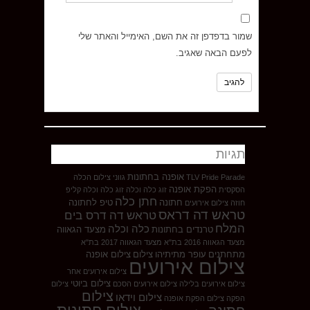
שמור בדפדפן זה את השם, האימייל והאתר שלי
לפעם הבאה שאגיב.
תגיות
אופנה בחתונות
TLV Pride Parade
גווני צילום
הכלה
הפקת אופנה
הסקסית
זוג כלה וכלה
זוג כלה וכלה קליפ
חתן כלה
חתונה
טיפ לחתונה
חוזה צילום אירועים
טראש דה דראס
טראש דה דרס בים
המלח
כלה וכלה
טרנדים בחתונות
מצעד הגאווה
מצעד הגאווה 2016 בת"א
מצעד הגאווה 2017 בת"א
מתחתנים
עופר מתיתיהו
צילום
צילום אופנה
צילום אירועים
צילום אירועים אחר
צילום ביוטי
צילום אירועים בלילה
צילום אירועים הסכם
צילום
צילום
צילום וידאו
הפקה
צילום הפקת אופנה